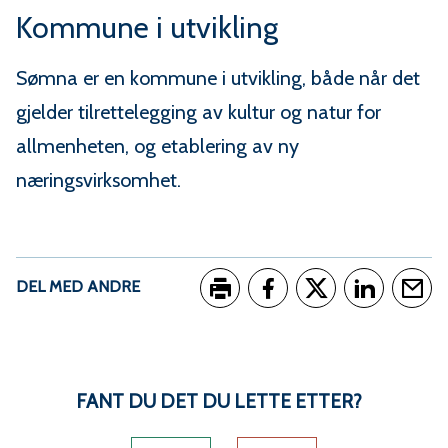
Kommune i utvikling
Sømna er en kommune i utvikling, både når det
gjelder tilrettelegging av kultur og natur for
allmenheten, og etablering av ny
næringsvirksomhet.
DEL MED ANDRE
Skriv ut
Del på Facebook
Del på Twitter
Del på Link
Tips e
FANT DU DET DU LETTE ETTER?