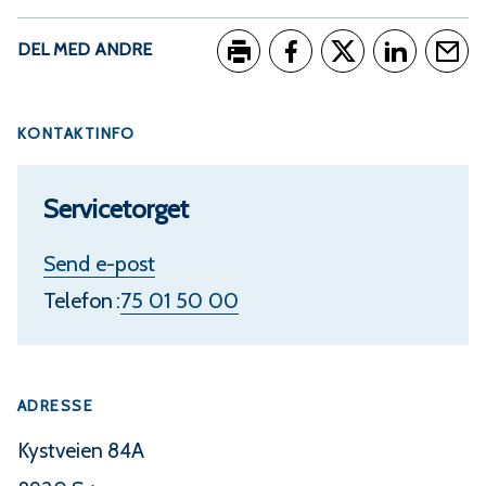
DEL MED ANDRE
Skriv ut
Del på Facebook
Del på Twitter
Del på Link
Tips e
KONTAKTINFO
Servicetorget
t
Send e-post
i
Telefon
75 01 50 00
l
S
ADRESSE
e
r
Kystveien 84A
v