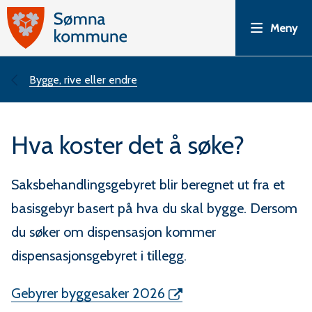
S
Meny
ø
m
Du
Bygge, rive eller endre
n
er
Hva koster det å søke?
a
her:
k
Saksbehandlingsgebyret blir beregnet ut fra et
o
basisgebyr basert på hva du skal bygge. Dersom
du søker om dispensasjon kommer
m
dispensasjonsgebyret i tillegg.
m
Gebyrer byggesaker 2026