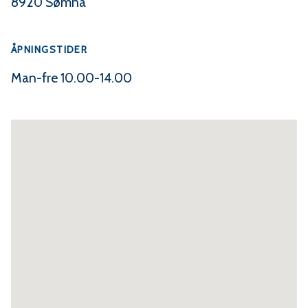
8920 Sømna
i
c
ÅPNINGSTIDER
e
Man-fre 10.00-14.00
t
o
r
g
e
t