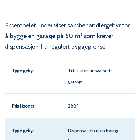
u
n
Eksempelet under viser saksbehandlergebyr for
e
å bygge en garasje på 50 m² som krever
dispensasjon fra regulert byggegrense:
Type gebyr
Tiltak uten ansvarsrett,
garasje
Pris i
kroner
2889
Dispensasjon uten høring,