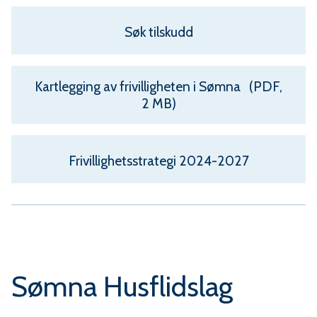
u
n
Søk tilskudd
e
Kartlegging av frivilligheten i Sømna
(PDF,
2 MB)
Frivillighetsstrategi 2024-2027
Sømna Husflidslag