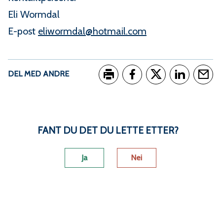
Eli Wormdal
E-post
eliwormdal@hotmail.com
DEL MED ANDRE
Skriv ut
Del på Facebook
Del på Twitter
Del på Link
Tips e
FANT DU DET DU LETTE ETTER?
Ja
Nei