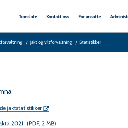
a
Translate
Kontakt oss
For ansatte
Administ
une
tforvaltning
Jakt og viltforvaltning
Statistikker
ømna
e jaktstatistikker
tjakta 2021
(PDF, 2 MB)