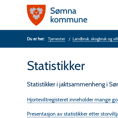
Sømn
komm
Du
Tjenester
Landbruk, skogbruk og vil
er
Statistikker
her:
Statistikker i jaktsammenheng i S
Hjorteviltregisteret inneholder mange god
Presentasjon av statistikker etter storvil