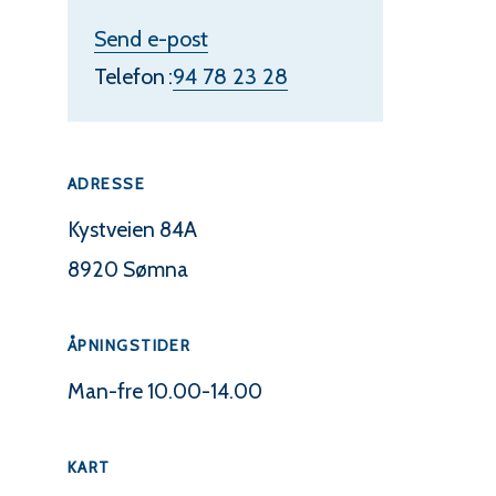
t
Send e-post
i
Telefon
94 78 23 28
l
V
ADRESSE
a
s
Kystveien 84A
y
8920 Sømna
n
venn
l
L
ÅPNINGSTIDER
a
Man-fre 10.00-14.00
k
a
KART
t