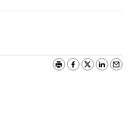
Skriv ut
Del på Facebook
Del på Twitter
Del på LinkedI
Tips en 