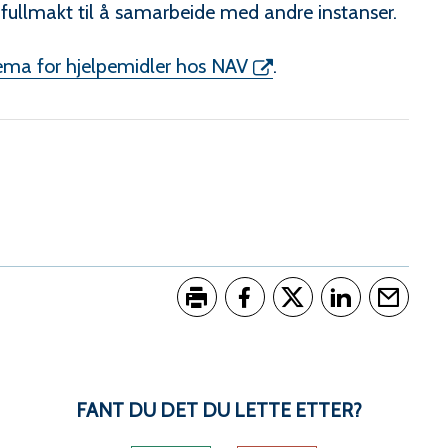
s fullmakt til å samarbeide med andre instanser.
ema for hjelpemidler hos NAV
.
Skriv ut
Del på Facebook
Del på Twitter
Del på LinkedI
Tips en 
FANT DU DET DU LETTE ETTER?