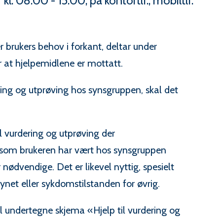
. 08.00 - 15.00, på kontortlf., mobiltlf.
r brukers behov i forkant, deltar under
r at hjelpemidlene er mottatt.
ing og utprøving hos synsgruppen, skal det
l vurdering og utprøving der
rsom brukeren har vært hos synsgruppen
 nødvendige. Det er likevel nyttig, spesielt
ynet eller sykdomstilstanden for øvrig.
l undertegne skjema «Hjelp til vurdering og