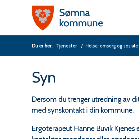
Sømn
komm
Du
Tjenester
Helse, omsorg og sosiale
er
Syn
her:
Dersom du trenger utredning av dit
med synskontakt i din kommune.
Ergoterapeut Hanne Buvik Kjenes 