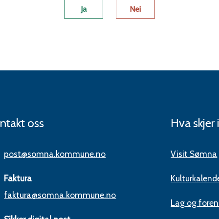
Ja
Nei
ntakt oss
Hva skjer
post@somna.kommune.no
Visit Sømna
Faktura
Kulturkalend
faktura@somna.kommune.no
Lag og foren