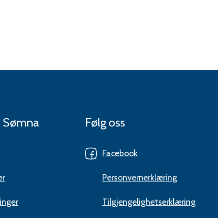
 i Sømna
Følg oss
Facebook
er
Personvernerklæring
inger
Tilgjengelighetserklæring