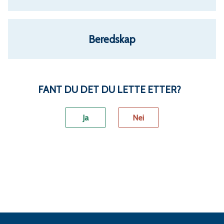
u
n
Beredskap
e
FANT DU DET DU LETTE ETTER?
Ja
Nei