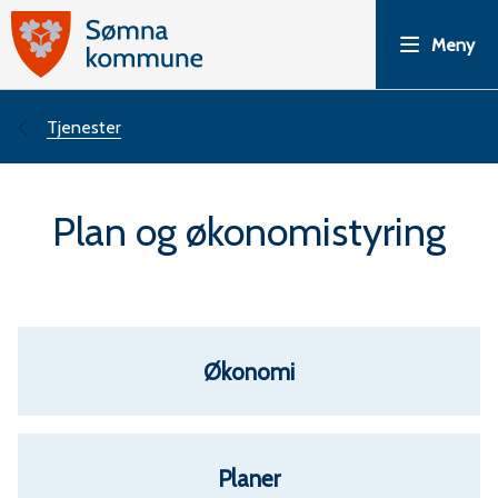
S
Meny
ø
m
Du
Tjenester
n
er
Plan og økonomistyring
a
her:
k
o
Økonomi
m
m
Planer