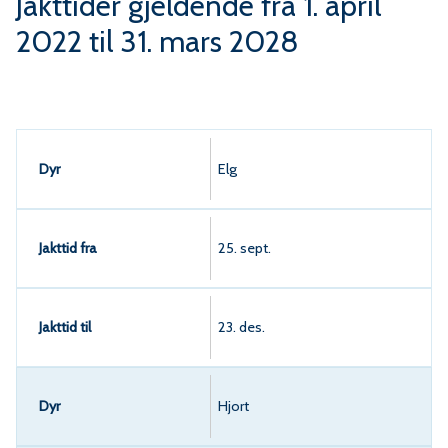
u
Jakttider gjeldende fra 1. april
2022 til 31. mars 2028
n
e
Dyr
Elg
Jakttid fra
25. sept.
Jakttid til
23. des.
Hjort