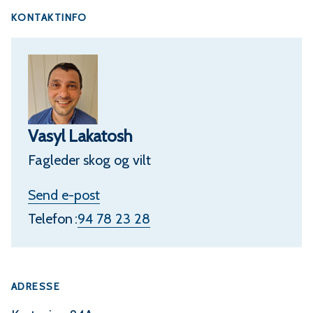
KONTAKTINFO
Vasyl Lakatosh
Fagleder skog og vilt
t
Send e-post
i
Telefon
94 78 23 28
l
V
ADRESSE
a