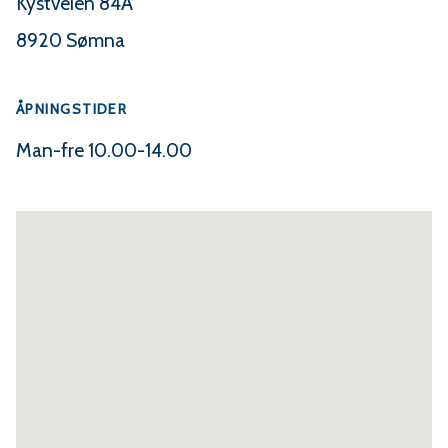
s
Kystveien 84A
y
8920 Sømna
l
L
ÅPNINGSTIDER
a
Man-fre 10.00-14.00
k
a
t
o
s
h