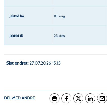
10. aug.
23. des.
Sist endret
27.07.2026 15.15
DEL MED ANDRE
Skriv ut
Del på Facebook
Del på Twitter
Del på Link
Tips e