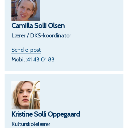
Camilla Solli Olsen
Lærer / DKS-koordinator
t
Send e-post
i
Mobil
41 43 01 83
l
C
a
m
i
Kristine Solli Oppegaard
l
Kulturskolelærer
l