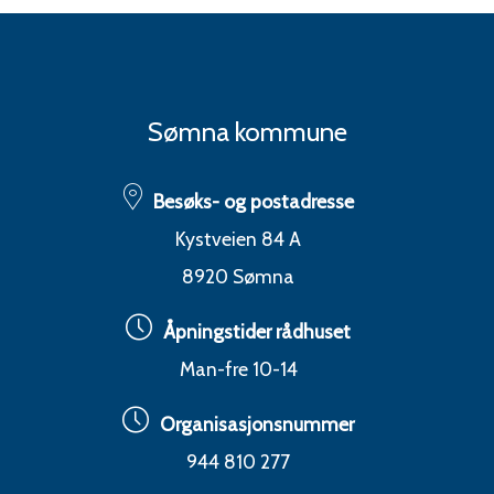
l
l
i
Sømna kommune
O
p
Besøks- og postadresse
p
Kystveien 84 A
e
8920 Sømna
g
a
Åpningstider rådhuset
a
Man-fre 10-14
r
Organisasjonsnummer
d
944 810 277