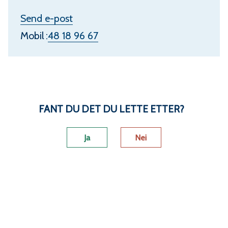
a
t
Send e-post
S
i
Mobil
48 18 96 67
o
l
l
K
l
r
i
i
FANT DU DET DU LETTE ETTER?
O
s
l
Ja
Nei
t
s
i
e
n
n
e
S
o