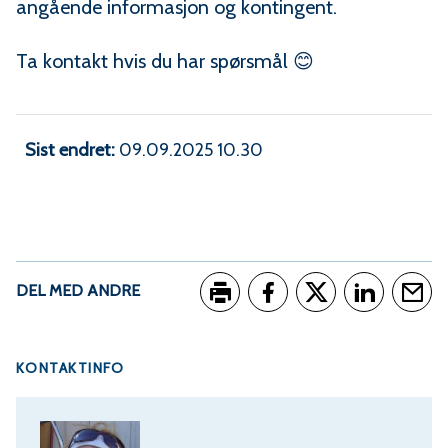
angående informasjon og kontingent.
Ta kontakt hvis du har spørsmål 😊
Sist endret
09.09.2025 10.30
DEL MED ANDRE
Skriv ut
Del på Facebook
Del på Twitter
Del på Link
Tips e
KONTAKTINFO