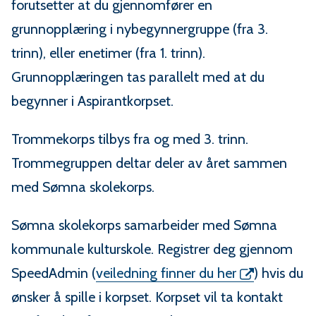
u
forutsetter at du gjennomfører en
grunnopplæring i nybegynnergruppe (fra 3.
n
trinn), eller enetimer (fra 1. trinn).
e
Grunnopplæringen tas parallelt med at du
begynner i Aspirantkorpset.
Trommekorps tilbys fra og med 3. trinn.
Trommegruppen deltar deler av året sammen
med Sømna skolekorps.
Sømna skolekorps samarbeider med Sømna
kommunale kulturskole. Registrer deg gjennom
SpeedAdmin (
veiledning finner du her
) hvis du
ønsker å spille i korpset. Korpset vil ta kontakt