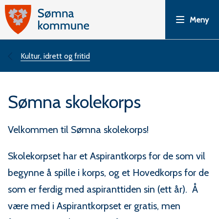
S
Meny
ø
m
Du
Kultur, idrett og fritid
n
er
Sømna skolekorps
a
her:
k
Velkommen til Sømna skolekorps!
o
Skolekorpset har et Aspirantkorps for de som vil
m
begynne å spille i korps, og et Hovedkorps for de
som er ferdig med aspiranttiden sin (ett år). Å
m
være med i Aspirantkorpset er gratis, men