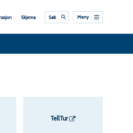
Meny
rasjon
Skjema
Søk
TellTur