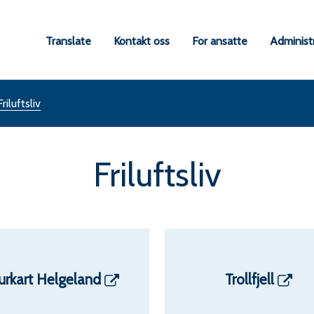
a
Translate
Kontakt oss
For ansatte
Administ
une
Friluftsliv
Friluftsliv
urkart Helgeland
Trollfjell