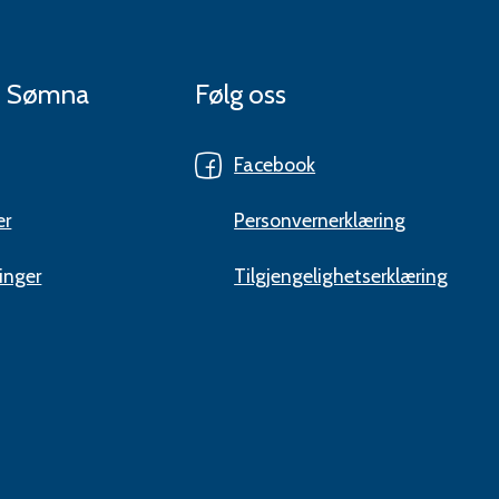
 i Sømna
Følg oss
Facebook
er
Personvernerklæring
inger
Tilgjengelighetserklæring