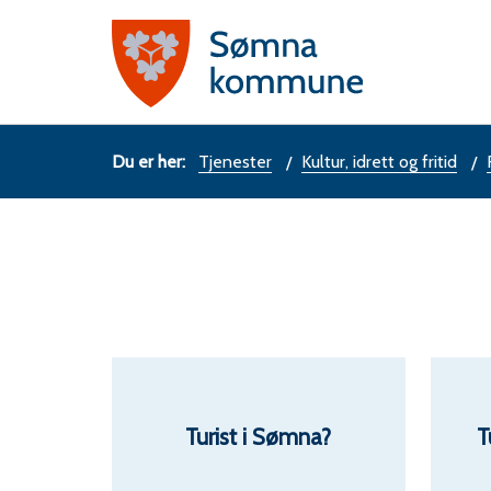
Sømn
komm
Du
Tjenester
Kultur, idrett og fritid
er
her:
Turist i Sømna?
T