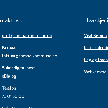
ntakt oss
Hva skjer
post@somna.kommune.no
Visit Sømna
Faktura
Kulturkalend
faktura@somna.kommune.no
Lag og foren
Sikker digital post
Webkamera
eDialog
Telefon
75 01 50 00