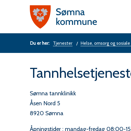
Sømn
komm
Du
Tjenester
Helse, omsorg og sosiale
er
Tannhelsetjenes
her:
Sømna tannklinikk
Åsen Nord 5
8920 Sømna
Åpningstider : mandag-fredag 08:00-15