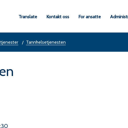
a
Translate
Kontakt oss
For ansatte
Administ
une
 tjenester
Tannhelsetjenesten
ten
:30