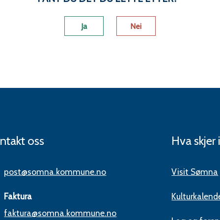
Ja
Nei
ntakt oss
Hva skjer
post@somna.kommune.no
Visit Sømna
Faktura
Kulturkalend
faktura@somna.kommune.no