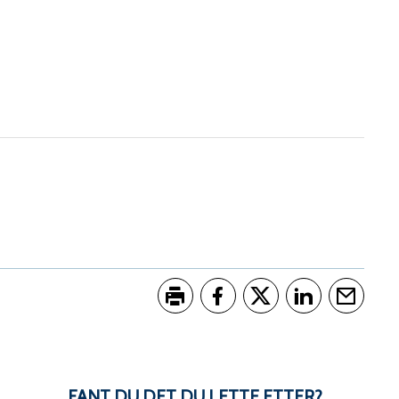
Skriv ut
Del på Facebook
Del på Twitter
Del på LinkedI
Tips en 
FANT DU DET DU LETTE ETTER?