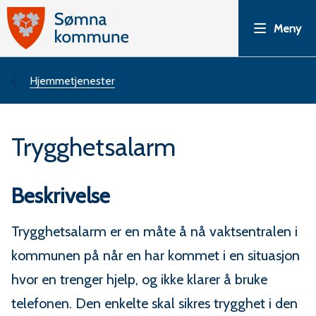
S
Meny
ø
m
Du
Hjemmetjenester
n
er
Trygghetsalarm
a
her:
k
Beskrivelse
o
Trygghetsalarm er en måte å nå vaktsentralen i
m
kommunen på når en har kommet i en situasjon
m
hvor en trenger hjelp, og ikke klarer å bruke
telefonen. Den enkelte skal sikres trygghet i den