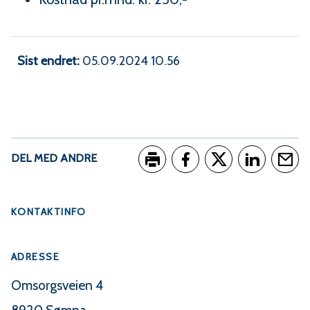
Sist endret
05.09.2024 10.56
DEL MED ANDRE
Skriv ut
Del på Facebook
Del på Twitter
Del på Link
Tips e
KONTAKTINFO
ADRESSE
Omsorgsveien 4