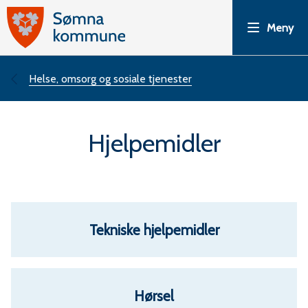
S
Meny
ø
m
Du
Helse, omsorg og sosiale tjenester
n
er
Hjelpemidler
a
her:
k
o
Tekniske hjelpemidler
m
m
Hørsel