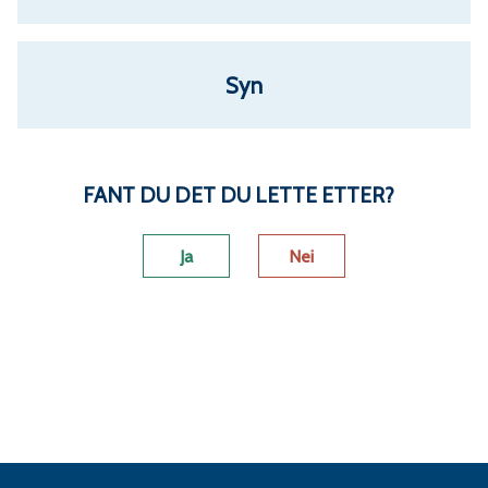
u
n
Syn
e
FANT DU DET DU LETTE ETTER?
Ja
Nei