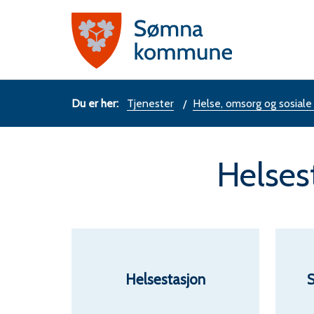
Sømn
komm
Du
Tjenester
Helse, omsorg og sosiale
er
Helses
her:
Helsestasjon
S