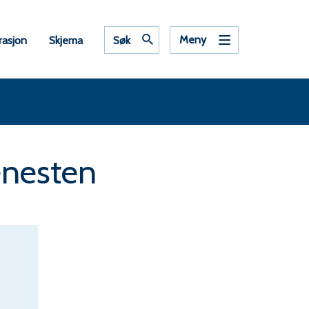
Meny
rasjon
Skjema
Søk
enesten