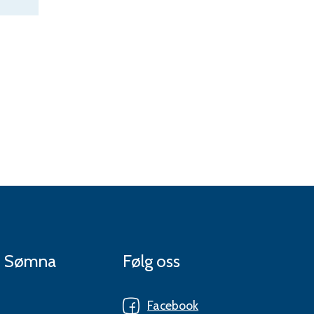
 i Sømna
Følg oss
Facebook