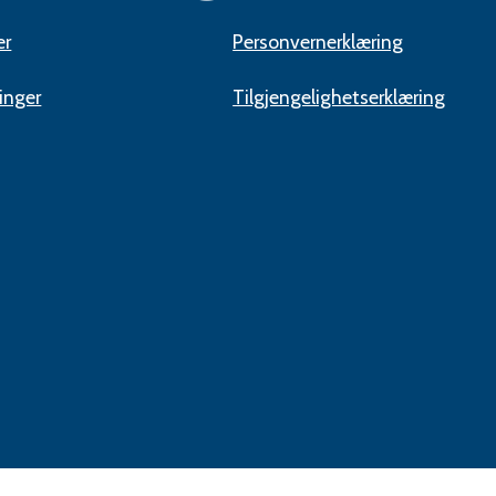
er
Personvernerklæring
inger
Tilgjengelighetserklæring