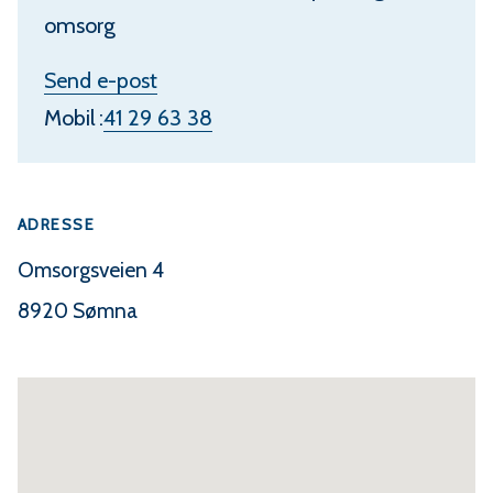
omsorg
a
N
t
Send e-post
y
i
Mobil
41 29 63 38
r
l
u
B
d
ADRESSE
e
n
Omsorgsveien 4
t
8920 Sømna
e
N
æ
s
s