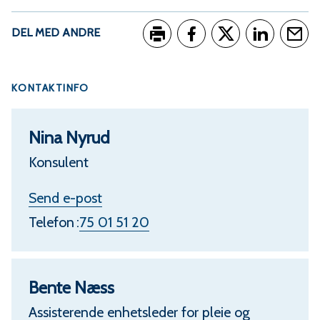
DEL MED ANDRE
Skriv ut
Del på Facebook
Del på Twitter
Del på Link
Tips e
KONTAKTINFO
Nina Nyrud
Konsulent
t
Send e-post
i
Telefon
75 01 51 20
l
N
Bente Næss
i
Assisterende enhetsleder for pleie og
n