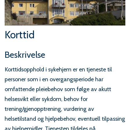
u
n
e
Korttid
Beskrivelse
Korttidsopphold i sykehjem er en tjeneste til
personer som i en overgangsperiode har
omfattende pleiebehov som følge av akutt
helsesvikt eller sykdom, behov for
trening/gjenopptrening, vurdering av
helsetilstand og hjelpebehov, eventuell tilpassing
av hjelpemidler. Tjenesten tildeles på