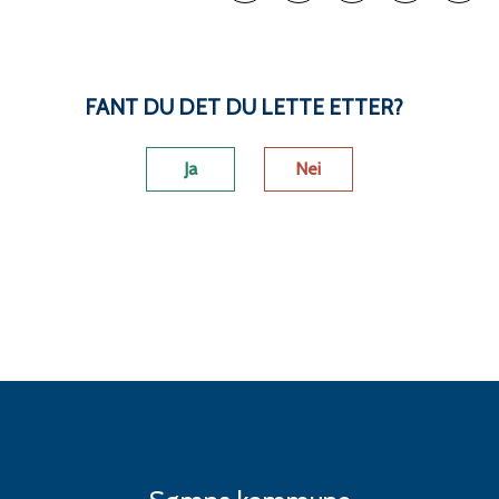
Skriv ut
Del på Facebook
Del på Twitter
Del på Link
Tips e
FANT DU DET DU LETTE ETTER?
Ja
Nei