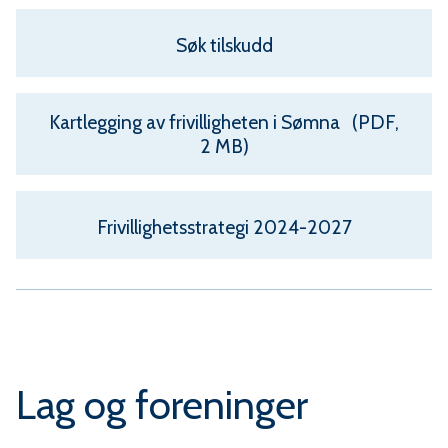
u
n
Søk tilskudd
e
Kartlegging av frivilligheten i Sømna
(PDF,
2 MB)
Frivillighetsstrategi 2024-2027
Lag og foreninger