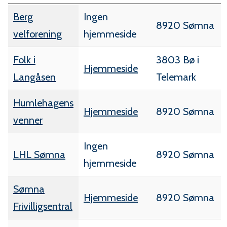
Berg
Ingen
8920 Sømna
velforening
hjemmeside
Folk i
3803 Bø i
Hjemmeside
Langåsen
Telemark
Humlehagens
Hjemmeside
8920 Sømna
venner
Ingen
LHL Sømna
8920 Sømna
hjemmeside
Sømna
Hjemmeside
8920 Sømna
Frivilligsentral